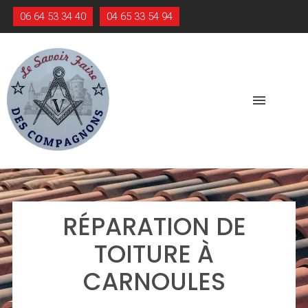
06 64 53 34 40
04 65 33 54 94
menu
RÉPARATION DE
TOITURE À
CARNOULES